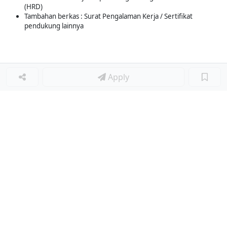
(HRD)
Tambahan berkas : Surat Pengalaman Kerja / Sertifikat
pendukung lainnya
Apply
Loker Lainnya
■
Loker HRGA JUNIOR STAFF
Loker CRM JUNIOR STAFF
Loker CASH AND BANK
Loker SHOP ASSISTANT
Loker ACCOUNTING
Loker TEKNIK MESIN (MECHANICAL ENGINEER)
Loker LOGISTIK
Loker SURVEYOR
Loker Diminati
■