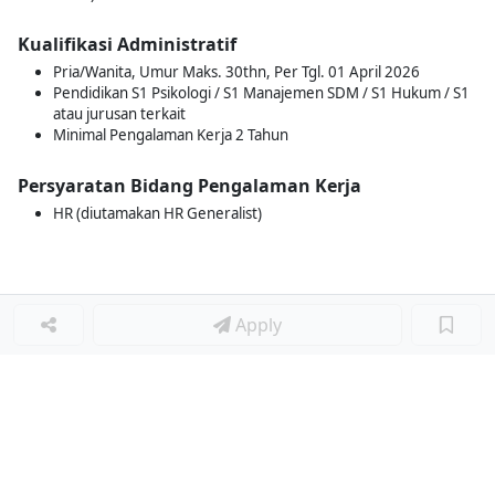
Kualifikasi Administratif
Pria/Wanita, Umur Maks. 30thn, Per Tgl. 01 April 2026
Pendidikan S1 Psikologi / S1 Manajemen SDM / S1 Hukum / S1
atau jurusan terkait
Minimal Pengalaman Kerja 2 Tahun
Persyaratan Bidang Pengalaman Kerja
HR (diutamakan HR Generalist)
Apply
Loker Terkait
■
Loker STAF IPO (INITIAL PUBLIC OFFERING)
Loker TEKNIK MESIN (MECHANICAL ENGINEER)
Loker LOGISTIK
Loker SURVEYOR