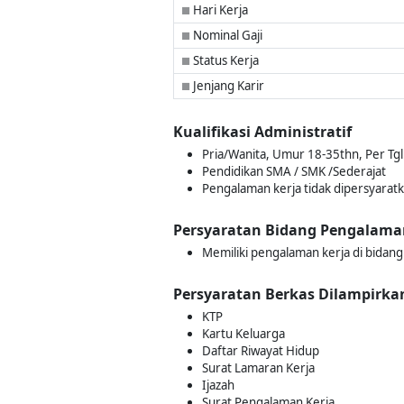
Hari Kerja
■
Nominal Gaji
■
Status Kerja
■
Jenjang Karir
■
Kualifikasi Administratif
Pria/Wanita, Umur 18-35thn, Per Tgl
Pendidikan SMA / SMK /Sederajat
Pengalaman kerja tidak dipersyarat
Persyaratan Bidang Pengalama
Memiliki pengalaman kerja di bidan
Persyaratan Berkas Dilampirka
KTP
Kartu Keluarga
Daftar Riwayat Hidup
Surat Lamaran Kerja
Ijazah
Surat Pengalaman Kerja