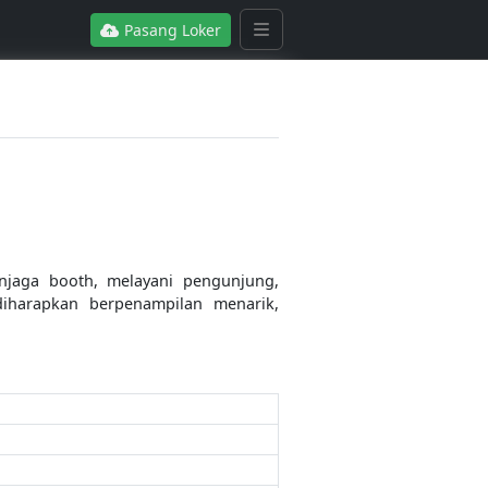
Pasang Loker
jaga booth, melayani pengunjung,
iharapkan berpenampilan menarik,