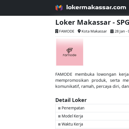
lokermakassar.com
Loker Makassar - SP
FAMODE
Kota Makassar
28 Jan -
FAMODE membuka lowongan kerja d
mempromosikan produk, serta men
komunikatif, ramah, percaya diri, da
Detail Loker
Penempatan
■
Model Kerja
■
Waktu Kerja
■