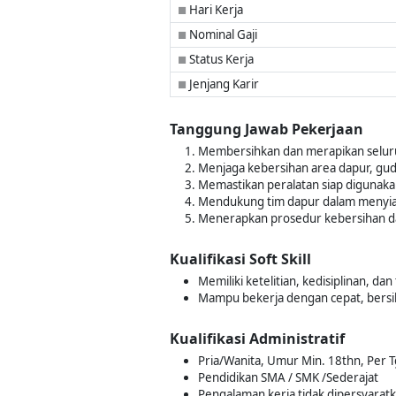
Hari Kerja
■
Nominal Gaji
■
Status Kerja
■
Jenjang Karir
■
Tanggung Jawab Pekerjaan
Membersihkan dan merapikan seluruh
Menjaga kebersihan area dapur, guda
Memastikan peralatan siap digunaka
Mendukung tim dapur dalam menyia
Menerapkan prosedur kebersihan dan
Kualifikasi Soft Skill
Memiliki ketelitian, kedisiplinan, da
Mampu bekerja dengan cepat, bersi
Kualifikasi Administratif
Pria/Wanita, Umur Min. 18thn, Per 
Pendidikan SMA / SMK /Sederajat
Pengalaman kerja tidak dipersyarat