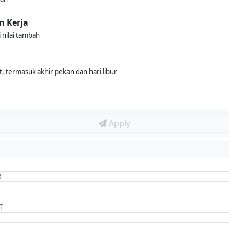
n Kerja
 nilai tambah
, termasuk akhir pekan dan hari libur
Apply
R
T