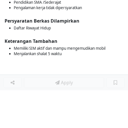
Pendidikan SMA /Sederajat
Pengalaman kerja tidak dipersyaratkan
Persyaratan Berkas Dilampirkan
Daftar Riwayat Hidup
Keterangan Tambahan
Memiliki SIM aktif dan mampu mengemudikan mobil
Menjalankan shalat 5 waktu
Apply
Loker Terkait
■
Loker ADMIN PURCHASING
Loker CUSTOMER RELATION SUPERVISOR
Loker GA TEKNIS
Loker BUSINESS DEVELOPMENT ANALYST