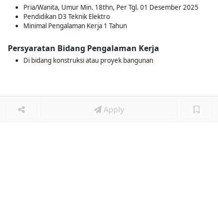
Pria/Wanita, Umur Min. 18thn, Per Tgl. 01 Desember 2025
Pendidikan D3 Teknik Elektro
Minimal Pengalaman Kerja 1 Tahun
Persyaratan Bidang Pengalaman Kerja
Di bidang konstruksi atau proyek bangunan
Apply
Loker Lainnya
■
Loker HRGA JUNIOR STAFF
Loker CRM JUNIOR STAFF
Loker CASH AND BANK
Loker SHOP ASSISTANT
Loker ACCOUNTING
Loker TEKNIK MESIN (MECHANICAL ENGINEER)
Loker LOGISTIK