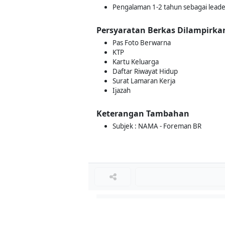
Pengalaman 1-2 tahun sebagai leader
Persyaratan Berkas Dilampirka
Pas Foto Berwarna
KTP
Kartu Keluarga
Daftar Riwayat Hidup
Surat Lamaran Kerja
Ijazah
Keterangan Tambahan
Subjek : NAMA - Foreman BR
Loker Lainnya
■
Loker HRGA JUNIOR STAFF