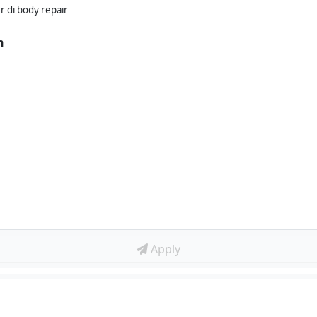
 di body repair
n
Apply