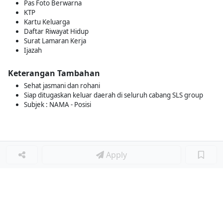
Pas Foto Berwarna
KTP
Kartu Keluarga
Daftar Riwayat Hidup
Surat Lamaran Kerja
Ijazah
Keterangan Tambahan
Sehat jasmani dan rohani
Siap ditugaskan keluar daerah di seluruh cabang SLS group
Subjek : NAMA - Posisi
Apply
Loker Terkait
■
Loker TEKNIK MESIN (MECHANICAL ENGINEER)
Loker OPERATOR ENGINEERING