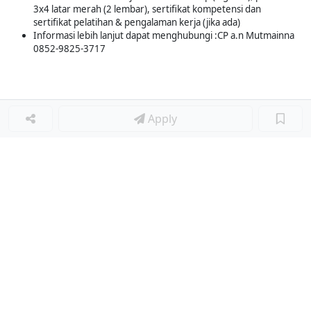
3x4 latar merah (2 lembar), sertifikat kompetensi dan
sertifikat pelatihan & pengalaman kerja (jika ada)
Informasi lebih lanjut dapat menghubungi :CP a.n Mutmainna
0852-9825-3717
Apply
Loker Terkait
■
Loker WAITER/WAITRESS
Loker HEAD OF MARKETING
Loker Lainnya
■
Loker HRGA JUNIOR STAFF
Loker CRM JUNIOR STAFF
Loker CASH AND BANK
Loker SHOP ASSISTANT
Loker ACCOUNTING
Loker TEKNIK MESIN (MECHANICAL ENGINEER)