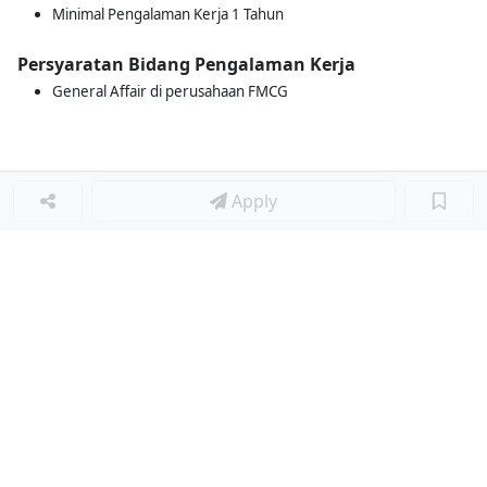
Minimal Pengalaman Kerja 1 Tahun
Persyaratan Bidang Pengalaman Kerja
General Affair di perusahaan FMCG
Apply
Loker Terkait
■
Loker KITCHEN STAFF
Loker ADMIN
Loker OPERATOR ENGINEERING
Loker MARKETING PROMOTION REPRESENTATIVE
Loker Lainnya
■
Loker HRGA JUNIOR STAFF
Loker CRM JUNIOR STAFF
Loker CASH AND BANK