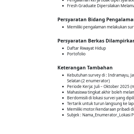
Pengalaman kerja tidak dipersyarat
Fresh Graduate Dipersilakan Melam
Persyaratan Bidang Pengalama
Memiliki pengalaman melakukan sur
Persyaratan Berkas Dilampirka
Daftar Riwayat Hidup
Portofolio
Keterangan Tambahan
Kebutuhan survey di : Indramayu, Ja
Selatan (2 enumerator)
Periode Kerja: Juli – Oktober 2025 (m
Mahasiswa tingkat akhir boleh mela
Berdomisili di lokasi survei yang dipil
Tertarik untuk turun langsung ke la
Memiliki motor/kendaraan pribadi 
Subjek : Nama_Enumerator_Lokasi Pi