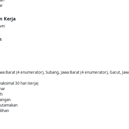
kan
ar
n Kerja
vei
n
wa Barat (4 enumerator), Subang, Jawa Barat (4 enumerator), Garut, Jaw
aksimal 30 hari kerja)
mar
ih
pangan
diutamakan
lihan