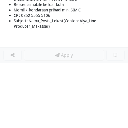
Bersedia mobile ke luar kota
Memiliki kendaraan pribadi min. SIM C
CP : 0852 5555 5106
Subject: Nama_Posisi_Lokasi (Contoh: Alya_Line
Producer_Makassar)
Apply
Loker Lainnya
■
Loker HRGA JUNIOR STAFF
Loker CRM JUNIOR STAFF
Loker CASH AND BANK
Loker SHOP ASSISTANT
Loker ACCOUNTING
Loker TEKNIK MESIN (MECHANICAL ENGINEER)
Loker LOGISTIK
Loker SURVEYOR