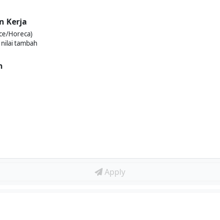
n Kerja
ice/Horeca)
nilai tambah
n
Apply