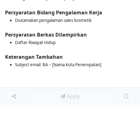
Persyaratan Bidang Pengalaman Kerja
Diutamakan pengalaman sales kosmetik
Persyaratan Berkas Dilampirkan
Daftar Riwayat Hidup
Keterangan Tambahan
Subject email: BA – [Nama Kota Penempatan]
Apply
Loker Lainnya
■
Loker HRGA JUNIOR STAFF
Loker CRM JUNIOR STAFF
Loker CASH AND BANK