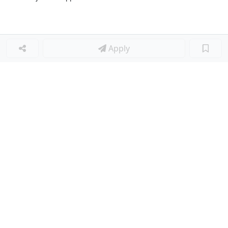
Apply
Loker Terkait
■
Loker HEAD OF MARKETING
Loker Lainnya
■
Loker MANAGER CAFE
Loker SPV CAFE
Loker CAPTAIN CAFE
Loker BAR CAFE
Loker WAITERSS
Loker STEWARD
Loker KARYAWAN TOKO SERABUTAN
Loker MARKETING FORWARDING
Loker Diminati
■