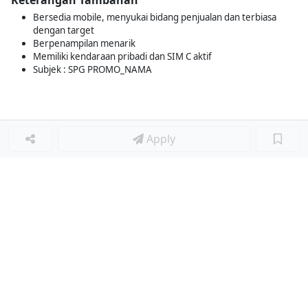
Keterangan Tambahan
Bersedia mobile, menyukai bidang penjualan dan terbiasa
dengan target
Berpenampilan menarik
Memiliki kendaraan pribadi dan SIM C aktif
Subjek : SPG PROMO_NAMA
Apply
Loker Terkait
■
Loker SALES PROMOTION
Loker STORE ACTIVATION & PARTNERSHIP SPECIALIST
Loker KEPALA PRODUKSI ROTI (HEAD BAKER)
Loker Lainnya
■
Loker MANAGER CAFE
Loker SPV CAFE
Loker CAPTAIN CAFE