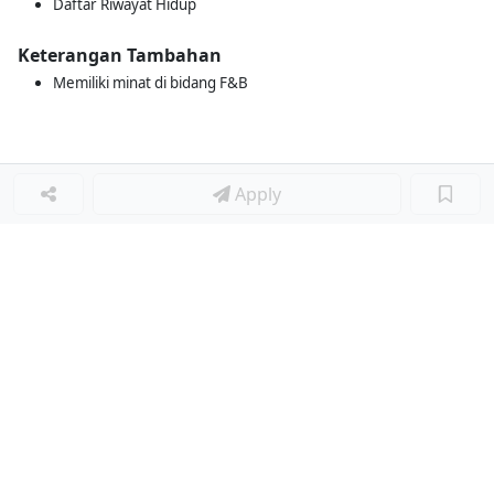
Daftar Riwayat Hidup
Keterangan Tambahan
Memiliki minat di bidang F&B
Apply
Loker Terkait
■
Loker CUSTOMER RELATION SUPERVISOR
Loker ADMIN PURCHASING
Loker GA TEKNIS
Loker BUSINESS DEVELOPMENT ANALYST
Loker STORE MANAGER
Loker SUPPLY & DEMAND STAFF
Loker ASSISTANT STORE MANAGER
Loker CLEANING SERVICE - DAILY WORKER
Loker STEWARD
Loker WAITER/WAITRESS