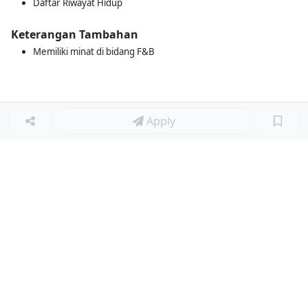
Daftar Riwayat Hidup
Keterangan Tambahan
Memiliki minat di bidang F&B
Apply
Loker Terkait
■
Loker CUSTOMER RELATION SUPERVISOR
Loker ADMIN PURCHASING
Loker GA TEKNIS
Loker BUSINESS DEVELOPMENT ANALYST
Loker STORE MANAGER
Loker SUPPLY & DEMAND STAFF
Loker ASSISTANT STORE MANAGER
Loker CLEANING SERVICE - DAILY WORKER
Loker STEWARD
Loker WAITER/WAITRESS