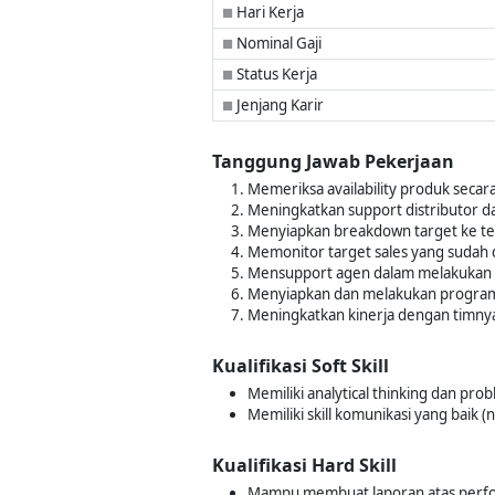
Hari Kerja
■
Nominal Gaji
■
Status Kerja
■
Jenjang Karir
■
Tanggung Jawab Pekerjaan
Memeriksa availability produk secar
Meningkatkan support distributor d
Menyiapkan breakdown target ke te
Memonitor target sales yang sudah 
Mensupport agen dalam melakukan dist
Menyiapkan dan melakukan program
Meningkatkan kinerja dengan timnya
Kualifikasi Soft Skill
Memiliki analytical thinking dan pro
Memiliki skill komunikasi yang baik (
Kualifikasi Hard Skill
Mampu membuat laporan atas perfo