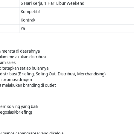
6 Hari Kerja, 1 Hari Libur Weekend
Kompetitif
Kontrak
Ya
a merata di daerahnya
alam melakukan distribusi
am sales
ditetapkan setiap bulannya
ribusi (Briefing, Selling Out, Distribusi, Merchandising)
 promosi di agen
 melakukan branding di outlet
blem solving yang baik
negosiasi/briefing)
rmance cabang/area yang dikelola